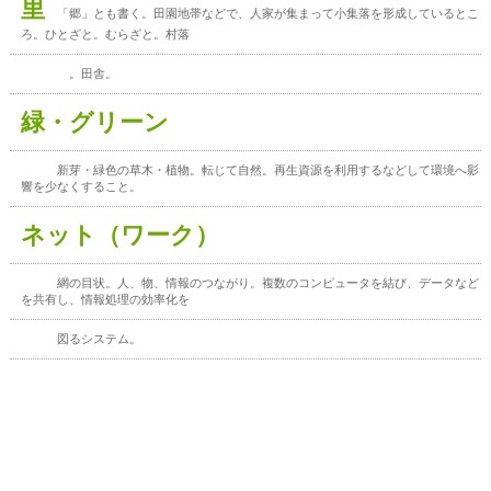
里
「郷」とも書く。田園地帯などで、人家が集まって小集落を形成しているとこ
ろ。ひとざと。むらざと。村落
。田舎。
緑・グリーン
新芽・緑色の草木・植物。転じて自然。再生資源を利用するなどして環境へ影
響を少なくすること。
ネット（ワーク）
網の目状。人、物、情報のつながり。複数のコンピュータを結び、データなど
を共有し、情報処理の効率化を
図るシステム。