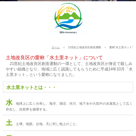
ホーム
＜ 21世紀土地改良区創造運動 ＜ 愛称"水土里ネット"
土地改良区の愛称「水土里ネット」について
21世紀土地改良区創造運動の一環として、土地改良区が身近で親しみ
やすい組織となり、地域に広く認識してもらうために平成14年10月「水
土里ネット」という愛称になりました。
水土里ネットとは・・・
水
地球上に広く分布し、海洋、湖沼、河川、地下水や大気中の水蒸気として広く
存在し、自然界を循環する。
土
土壌。地面。台地。天に対し地上のこと。